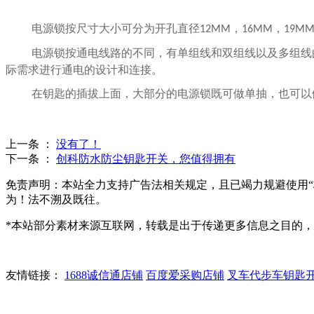
电源锁按尺寸大小可分为开孔直径
，
，
12MM
16MM
19M
电源锁按通电线路的不同，有单组线和双组线以及多组线
际需求进行通电的设计和连接。
在钥匙的插拔上面，大部分的电源锁既可做单抽，也可以
上一条 ：
没有了！
下一条 ：
创科防水防尘钥匙开关，您值得拥有
免责声明：本站全力支持广告法相关规定，且已竭力规避使用“
为！法不溯及既往。
*本站部分素材来源互联网，转载是出于传递更多信息之目的
友情链接：
1688诚信通店铺
百度爱采购店铺
叉车代步车钥匙